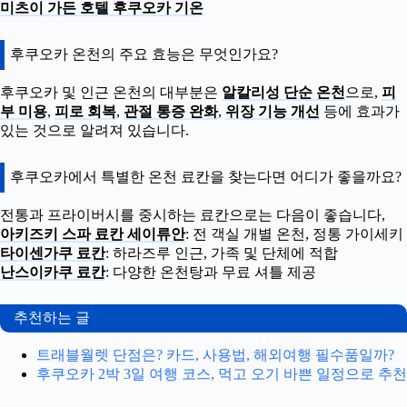
미츠이 가든 호텔 후쿠오카 기온
후쿠오카 온천의 주요 효능은 무엇인가요?
후쿠오카 및 인근 온천의 대부분은
알칼리성 단순 온천
으로,
피
부 미용
,
피로 회복
,
관절 통증 완화
,
위장 기능 개선
등에 효과가
있는 것으로 알려져 있습니다.
후쿠오카에서 특별한 온천 료칸을 찾는다면 어디가 좋을까요?
전통과 프라이버시를 중시하는 료칸으로는 다음이 좋습니다,
아키즈키 스파 료칸 세이류안
: 전 객실 개별 온천, 정통 가이세키
타이센가쿠 료칸
: 하라즈루 인근, 가족 및 단체에 적합
난스이카쿠 료칸
: 다양한 온천탕과 무료 셔틀 제공
추천하는 글
트래블월렛 단점은? 카드, 사용법, 해외여행 필수품일까?
후쿠오카 2박 3일 여행 코스, 먹고 오기 바쁜 일정으로 추천