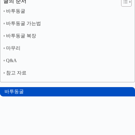
글의 순서
바투동굴
바투동굴 가는법
바투동굴 복장
마무리
Q&A
참고 자료
바투동굴