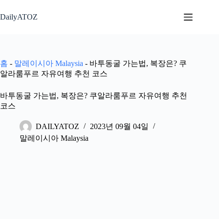
본
문
DailyATOZ
으
로
건
너
홈
-
말레이시아 Malaysia
-
바투동굴 가는법, 복장은? 쿠
뛰
알라룸푸르 자유여행 추천 코스
기
바투동굴 가는법, 복장은? 쿠알라룸푸르 자유여행 추천
코스
DAILYATOZ
2023년 09월 04일
말레이시아 Malaysia