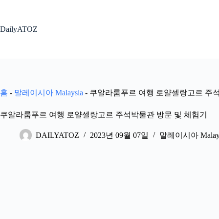
본
문
으
DailyATOZ
로
건
너
뛰
기
홈
-
말레이시아 Malaysia
-
쿠알라룸푸르 여행 로얄셀랑고르 주석
쿠알라룸푸르 여행 로얄셀랑고르 주석박물관 방문 및 체험기
DAILYATOZ
2023년 09월 07일
말레이시아 Malays