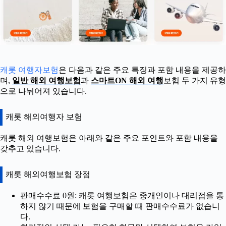
캐롯 여행자보험
은 다음과 같은 주요 특징과 포함 내용을 제공하
며,
일반 해외 여행보험
과
스마트ON 해외 여행
보험 두 가지 유형
으로 나뉘어져 있습니다.
캐롯 해외여행자 보험
캐롯 해외 여행보험은 아래와 같은 주요 포인트와 포함 내용을
갖추고 있습니다.
캐롯 해외여행보험 장점
판매수수료 0원: 캐롯 여행보험은 중개인이나 대리점을 통
하지 않기 때문에 보험을 구매할 때 판매수수료가 없습니
다.