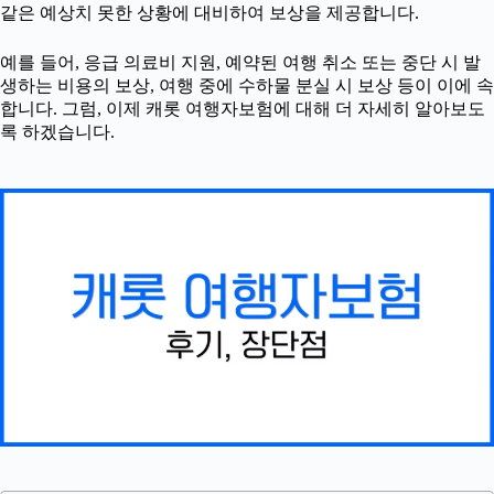
같은 예상치 못한 상황에 대비하여 보상을 제공합니다.
예를 들어, 응급 의료비 지원, 예약된 여행 취소 또는 중단 시 발
생하는 비용의 보상, 여행 중에 수하물 분실 시 보상 등이 이에 속
합니다. 그럼, 이제 캐롯 여행자보험에 대해 더 자세히 알아보도
록 하겠습니다.