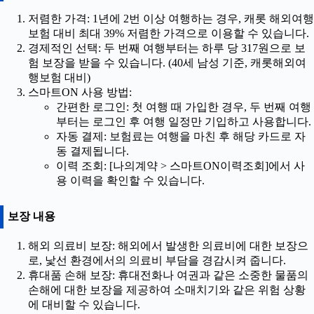
저렴한 가격: 1년에 2번 이상 여행하는 경우, 캐롯 해외여행
보험 대비 최대 39% 저렴한 가격으로 이용할 수 있습니다.
경제적인 선택: 두 번째 여행부터는 하루 당 317원으로 보
험 보장을 받을 수 있습니다. (40세 남성 기준, 캐롯해외여
행보험 대비)
스마트ON 사용 방법:
간편한 로그인: 첫 여행 때 가입한 경우, 두 번째 여행
부터는 로그인 후 여행 일정만 기입하고 사용합니다.
자동 결제: 보험료는 여행을 마친 후 해당 카드로 자
동 결제됩니다.
이력 조회: [나의계약 > 스마트ON이력조회]에서 사
용 이력을 확인할 수 있습니다.
보장 내용
해외 의료비 보장: 해외에서 발생한 의료비에 대한 보장으
로, 낯선 환경에서의 의료비 부담을 경감시켜 줍니다.
휴대품 손해 보장: 휴대전화나 여권과 같은 소중한 물품의
손해에 대한 보장을 제공하여 소매치기와 같은 위험 상황
에 대비할 수 있습니다.