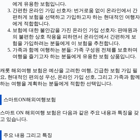
에게 유용한 보험입니다.
간편한 온라인 가입 선호자: 번거로움 없이 온라인에서 간
편하게 보험을 선택하고 가입하고자 하는 현대적인 여행자
에게 적합합니다.
보험에 대한 불안감을 가진 온라인 가입 선호자: 판매원과
의 불편한 상호 작용을 피하면서 온라인에서 간편하게 보
험을 가입하려는 분들에게 이 보험을 추천합니다.
가족과 함께 여행하는 분들: 가족 구성원 전체를 보호하며
여행을 즐기고자 하는 분들에게 유용한 보험 상품입니다.
캐롯 해외여행 보험은 예산을 고려한 여행, 긴급한 보험 가입 필
요, 현대적인 편의성 우선, 온라인 가입 선호, 그리고 가족과 함께
하는 여행을 계획하는 분들에게 적합한 선택입니다.
스마트ON해외여행보험
스마트 ON 해외여행 보험은 다음과 같은 주요 내용과 특징을 갖
고 있습니다.
주요 내용 그리고 특징