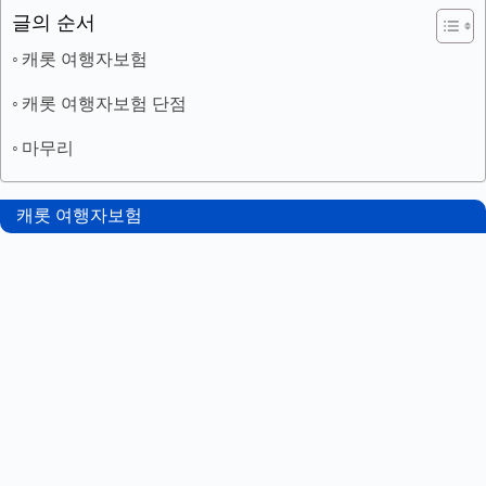
글의 순서
캐롯 여행자보험
캐롯 여행자보험 단점
마무리
캐롯 여행자보험