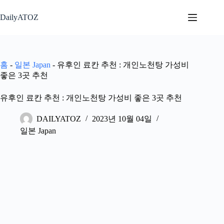
본
문
DailyATOZ
으
로
건
너
홈
-
일본 Japan
-
유후인 료칸 추천 : 개인노천탕 가성비
뛰
좋은 3곳 추천
기
유후인 료칸 추천 : 개인노천탕 가성비 좋은 3곳 추천
DAILYATOZ
2023년 10월 04일
일본 Japan