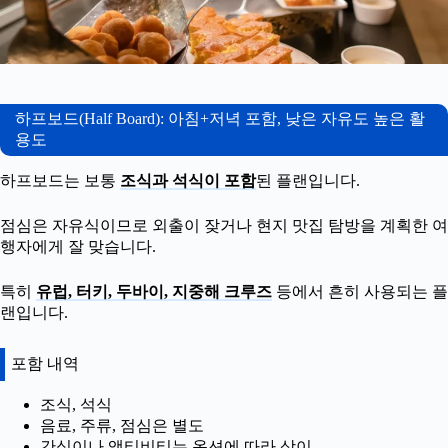
하프보드(Half Board): 아침+저녁 포함, 낮은 자유도 높은 활
용도
하프보드는 보통
조식과 석식이 포함
된 플랜입니다.
점심은 자유식이므로 외출이 잦거나 현지 맛집 탐방을 계획한 여
행자에게 잘 맞습니다.
특히
유럽, 터키, 두바이, 지중해 크루즈
등에서 흔히 사용되는 플
랜입니다.
포함 내역
조식, 석식
음료, 주류, 점심은 별도
간식이나 액티비티는 옵션에 따라 상이