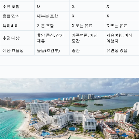
주류 포함
O
X
X
음료/간식
대부분 포함
X
X
액티비티
기본 포함
X 또는 유료
X 또는 유료
휴양 중심, 장기
가족여행, 예산
자유여행, 미식
추천 대상
체류
중간
여행자
예산 효율성
높음(조건부)
중간
유연성 있음