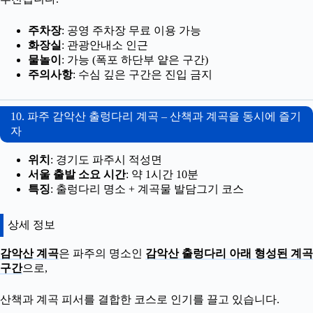
주차장
: 공영 주차장 무료 이용 가능
화장실
: 관광안내소 인근
물놀이
: 가능 (폭포 하단부 얕은 구간)
주의사항
: 수심 깊은 구간은 진입 금지
10. 파주 감악산 출렁다리 계곡 – 산책과 계곡을 동시에 즐기
자
위치
: 경기도 파주시 적성면
서울 출발 소요 시간
: 약 1시간 10분
특징
: 출렁다리 명소 + 계곡물 발담그기 코스
상세 정보
감악산 계곡
은 파주의 명소인
감악산 출렁다리 아래 형성된 계곡
구간
으로,
산책과 계곡 피서를 결합한 코스로 인기를 끌고 있습니다.