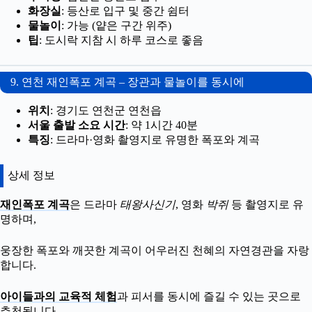
화장실
: 등산로 입구 및 중간 쉼터
물놀이
: 가능 (얕은 구간 위주)
팁
: 도시락 지참 시 하루 코스로 좋음
9. 연천 재인폭포 계곡 – 장관과 물놀이를 동시에
위치
: 경기도 연천군 연천읍
서울 출발 소요 시간
: 약 1시간 40분
특징
: 드라마·영화 촬영지로 유명한 폭포와 계곡
상세 정보
재인폭포 계곡
은 드라마
태왕사신기
, 영화
박쥐
등 촬영지로 유
명하며,
웅장한 폭포와 깨끗한 계곡이 어우러진 천혜의 자연경관을 자랑
합니다.
아이들과의 교육적 체험
과 피서를 동시에 즐길 수 있는 곳으로
추천됩니다.