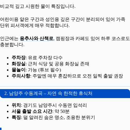
비교적 깊고 시원한 물이 특징입니다.
어린이용 얕은 구간과 성인용 깊은 구간이 분리되어 있어 가족
단위 피서객에게 매우 적합합니다.
인근에는
용추사와 산책로
, 캠핑장과 카페도 있어 하루 코스로도
충분합니다.
주차장
: 유료 주차장 다수
화장실
: 근처 식당 및 공용 화장실 존재
물놀이
: 가능 (튜브 필수)
주의사항
: 주말엔 매우 혼잡하므로 오전 일찍 출발 권장
2. 남양주 수동계곡 – 자연 속 한적한 휴식처
위치
: 경기도 남양주시 수동면 입석리
서울 출발 소요 시간
: 약 50분
특징
: 덜 알려진 숨은 명소, 조용한 분위기