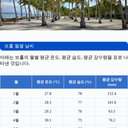
보홀 월별 날씨
아래는 보홀의 월별 평균 온도, 평균 습도, 평균 강수량을 표로 나
타낸 것입니다.
평균 강수량
월
평균 온도 (°C)
평균 습도 (%)
(mm)
1월
27.8
78
152.4
2월
28.3
77
101.6
3월
29.2
76
63.5
4월
30.1
75
76.2