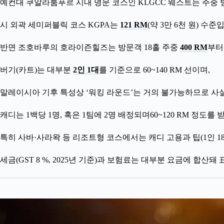
예컨대 쿠알라룸푸르 시내 명문 코스인 KLGCC 웨스트는 주중 
시 외곽 세미퍼블릭 코스 KGPA는
121 RM
(약 3만 6천 원) 수준
반면 조호바루의 호라이즌힐즈는 방문객 18홀 주중
400 RM
부터
버기(카트)는 대부분
2인 1대
를 기준으로 60~140 RM 선이며,
말레이시아 기후 특성상 ‘워킹 라운드’는 거의 불가능하므로 사
캐디는 1백당 1명, 혹은 1팀에 2명 배정되며60~120 RM 정도를 
특히 사바·사라왁 등 리조트형 코스에서는 캐디 고용과 팁(1인 18
세금(GST 8 %, 2025년 기준)과 보험료는 대부분 요금에 합산돼