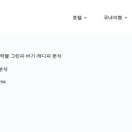
호텔
국내여행
 지역별 그린피·버기·캐디피 분석
 분석
ia