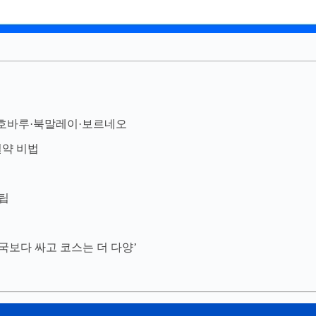
조호바루·북말레이·보르네오
절약 비법
 팁
국보다 싸고 코스는 더 다양’