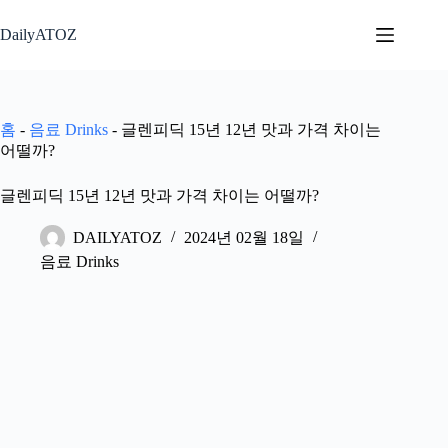
본
문
DailyATOZ
으
로
건
너
홈
-
음료 Drinks
-
글렌피딕 15년 12년 맛과 가격 차이는
뛰
어떨까?
기
글렌피딕 15년 12년 맛과 가격 차이는 어떨까?
DAILYATOZ
2024년 02월 18일
음료 Drinks