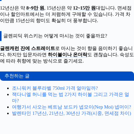
12년산은 약
8~9만 원
, 15년산은 약
12~15만 원
대입니다. 면세점
이나 할인마트에서는 더 저렴하게 구매할 수 있습니다. 가격 차
이만큼 15년산의 향미도 확실히 더 풍부합니다.
글렌피딕 위스키는 어떻게 마시는 것이 좋을까요?
글랜캐런 잔에 스트레이트
로 마시는 것이 향을 음미하기 좋습니
다. 하지만 입문자라면
하이볼이나 온더락
도 괜찮습니다. 숙성도
에 따라 취향에 맞는 방식으로 즐기세요.
추천하는 글
조니워커 블루라벨 750ml 가격 얼마일까?
잭다니엘 허니를 먹는 법 2가지 하이볼 그리고 가격은 얼
마?
여행가서 사오는 베트남 보드카 넵모이(Nep Moi) 넵머이?
발렌타인 17년산, 21년산, 30년산 가격(시중, 면세점 차이)