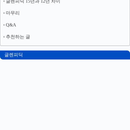
글렌피딕 15년과 12년 차이
마무리
Q&A
추천하는 글
글렌피딕